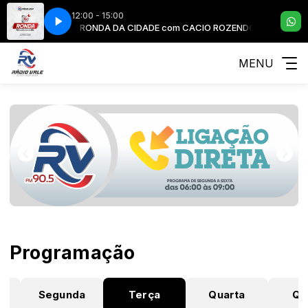
12:00 - 15:00
ACIO ROZENDO
RONDA DA CIDADE com CACIO ROZENDO
MENU
Programação
o
Segunda
Terça
Quarta
Qu