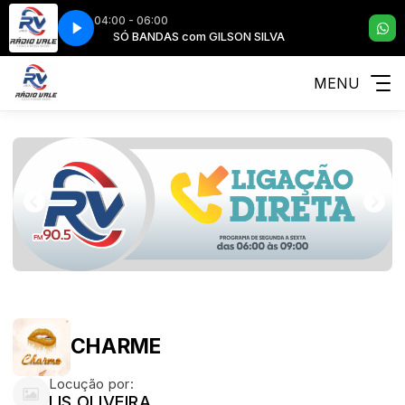
04:00 - 06:00
 SILVA
SÓ BANDAS com GILSON SILVA
MENU
CHARME
Locução por:
LIS OLIVEIRA