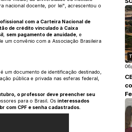
S
eira nacional docente, por lei", acrescentou o
ofissional com a Carteira Nacional de
tão de crédito vinculado à Caixa
il
,
sem pagamento de anuidade
, e
de um convênio com a Associação Brasileira
T
06
 é um documento de identificação destinado,
CB
ção pública e privada nas esferas federal,
co
Fe
outubro, o professor deve preencher seu
ssores para o Brasil
. Os
interessados
.br com CPF e senha cadastrados
.