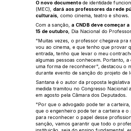
O novo documento
de identidade funcion
(MEC),
dará aos professores da rede p
culturais
, como cinema, teatro e shows.
Com a sanção,
a CNDB deve começar a s
15 de outubro
, Dia Nacional do Professor
"Muitas vezes, o professor chegava pra m
vou ao cinema, e que tenho que provar q
entrada, tenho que levar o meu contrach
algumas pessoas conhecem. Portanto, a ca
uma forma de reconhecer", destacou o m
durante evento de sanção do projeto de le
Santana é o autor da proposta legislativa 
medida tramitou no Congresso Nacional 
em agosto pela Câmara dos Deputados
.
"Por que o advogado pode ter a carteira,
que o engenheiro pode ter a carteira e o
para reconhecer o papel desse profission
sanção, vamos garantir que todo o profe
instituição, seja do ensino fundamental, e