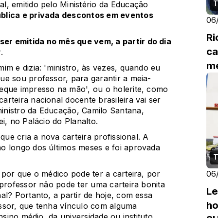
T
al, emitido pelo Ministério da Educação
ública e privada descontos em eventos
06
Ri
er emitida no mês que vem, a partir do dia
ca
.
me
im e dizia: 'ministro, às vezes, quando eu
ue sou professor, para garantir a meia-
eque impresso na mão', ou o holerite, como
rteira nacional docente brasileira vai ser
inistro da Educação, Camilo Santana,
i, no Palácio do Planalto.
que cria a nova carteira profissional. A
ao longo dos últimos meses e
foi aprovada
T
 por que o médico pode ter a carteira, por
06
 professor não pode ter uma carteira bonita
Le
al? Portanto, a partir de hoje, com essa
ho
ssor, que tenha vínculo com alguma
nsino médio, da universidade ou instituto