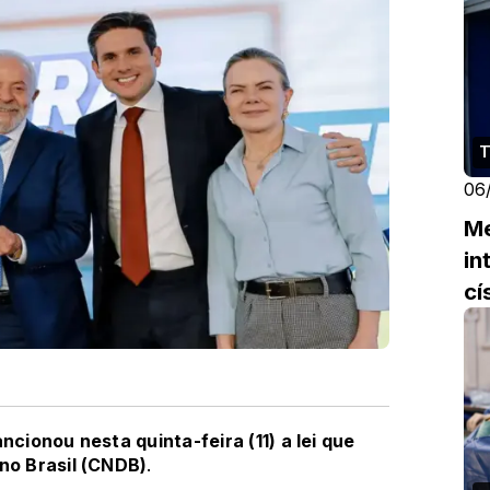
T
06
Me
in
cí
ancionou nesta quinta-feira (11) a lei que
 no Brasil (CNDB)
.