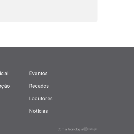
cial
Eventos
ação
Recados
Locutores
Notícias
Com a tecnologia