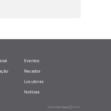
cial
Eventos
ação
Recados
Locutores
Notícias
Com a tecnologia